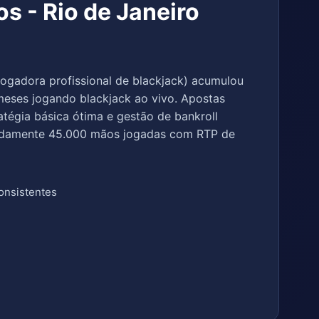
s - Rio de Janeiro
 jogadora profissional de blackjack) acumulou
eses jogando blackjack ao vivo. Apostas
tégia básica ótima e gestão de bankroll
madamente 45.000 mãos jogadas com RTP de
onsistentes
l