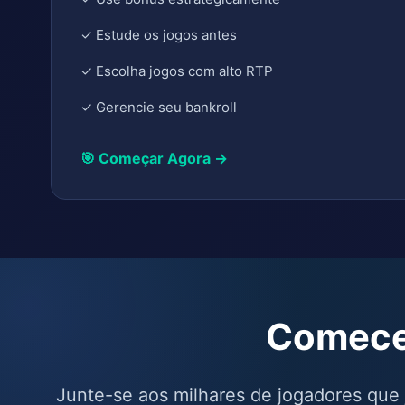
✓ Estude os jogos antes
✓ Escolha jogos com alto RTP
✓ Gerencie seu bankroll
🎯 Começar Agora →
Comece 
Junte-se aos milhares de jogadores que 