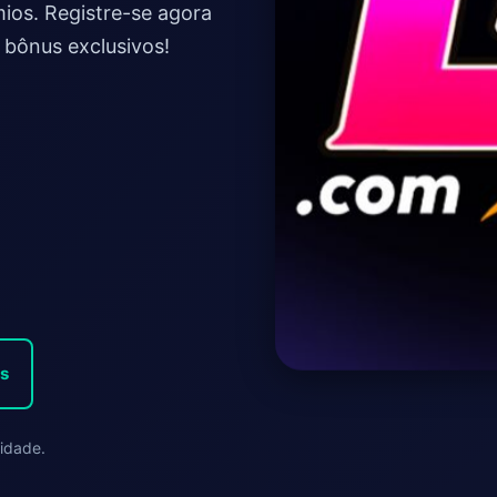
ios. Registre-se agora
 bônus exclusivos!
as
idade.