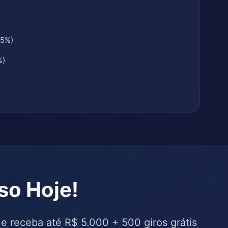
.5%)
%)
so Hoje!
e receba até R$ 5.000 + 500 giros grátis