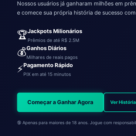
Nossos usuários já ganharam milhões em prêm
e comece sua própria história de sucesso com
Jackpots Milionários
🏆
Prêmios de até R$ 2.5M
Ganhos Diários
💰
Milhares de reais pagos
Pagamento Rápido
⚡
PIX em até 15 minutos
Começar a Ganhar Agora
Ver Históri
🔞 Apenas para maiores de 18 anos. Jogue com responsabil