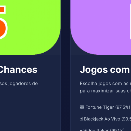
Chances
Jogos com 
sos jogadores de
Escolha jogos com as 
para maximizar suas c
🎰 Fortune Tiger (97.5%)
🃏 Blackjack Ao Vivo (99.
♠️ Video Poker (99.1%)