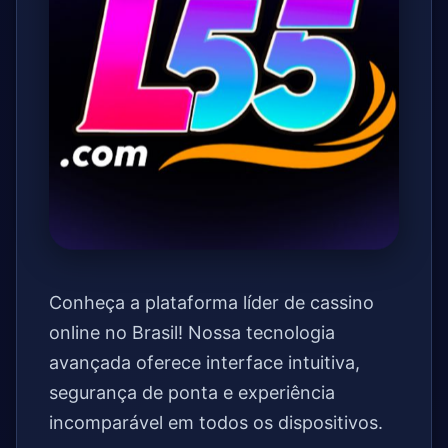
Conheça a plataforma líder de cassino
online no Brasil! Nossa tecnologia
avançada oferece interface intuitiva,
segurança de ponta e experiência
incomparável em todos os dispositivos.