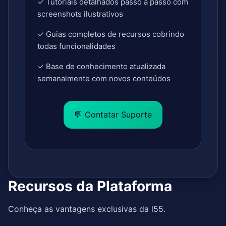
✓ Tutoriais detalhados passo a passo com
screenshots ilustrativos
✓ Guias completos de recursos cobrindo
todas funcionalidades
✓ Base de conhecimento atualizada
semanalmente com novos conteúdos
💬 Contatar Suporte
Recursos da Plataforma
Conheça as vantagens exclusivas da l55.