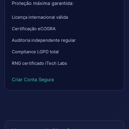
Proteção máxima garantida:
Licença internacional válida
Certificação eCOGRA
Auditoria independente regular
Compliance LGPD total
RNG certificado iTech Labs
Criar Conta Segura