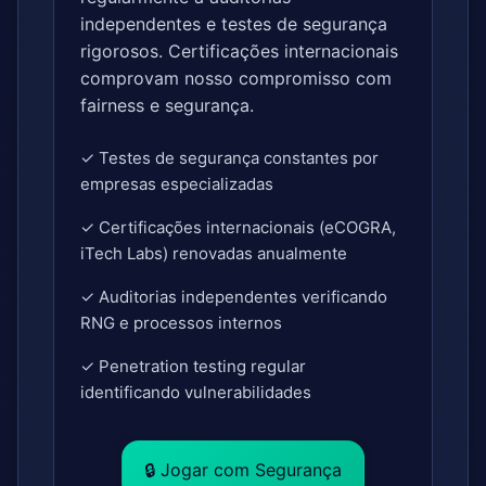
independentes e testes de segurança
rigorosos. Certificações internacionais
comprovam nosso compromisso com
fairness e segurança.
✓ Testes de segurança constantes por
empresas especializadas
✓ Certificações internacionais (eCOGRA,
iTech Labs) renovadas anualmente
✓ Auditorias independentes verificando
RNG e processos internos
✓ Penetration testing regular
identificando vulnerabilidades
🔒 Jogar com Segurança