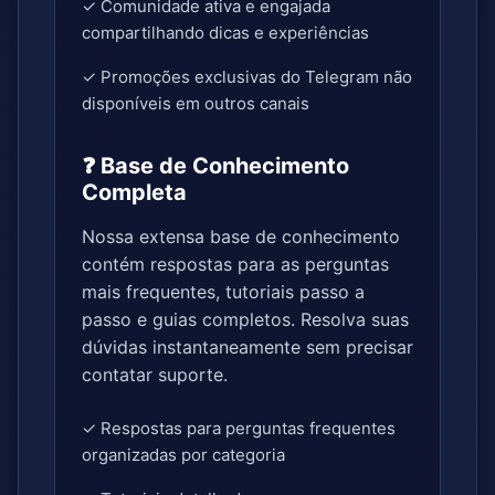
✓ Comunidade ativa e engajada
compartilhando dicas e experiências
✓ Promoções exclusivas do Telegram não
disponíveis em outros canais
❓ Base de Conhecimento
Completa
Nossa extensa base de conhecimento
contém respostas para as perguntas
mais frequentes, tutoriais passo a
passo e guias completos. Resolva suas
dúvidas instantaneamente sem precisar
contatar suporte.
✓ Respostas para perguntas frequentes
organizadas por categoria