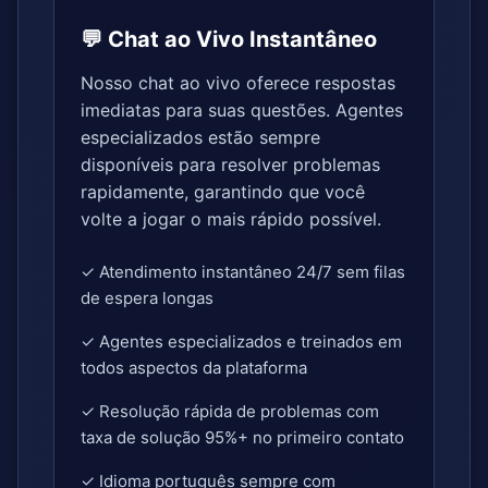
💬 Chat ao Vivo Instantâneo
Nosso chat ao vivo oferece respostas
imediatas para suas questões. Agentes
especializados estão sempre
disponíveis para resolver problemas
rapidamente, garantindo que você
volte a jogar o mais rápido possível.
✓ Atendimento instantâneo 24/7 sem filas
de espera longas
✓ Agentes especializados e treinados em
todos aspectos da plataforma
✓ Resolução rápida de problemas com
taxa de solução 95%+ no primeiro contato
✓ Idioma português sempre com