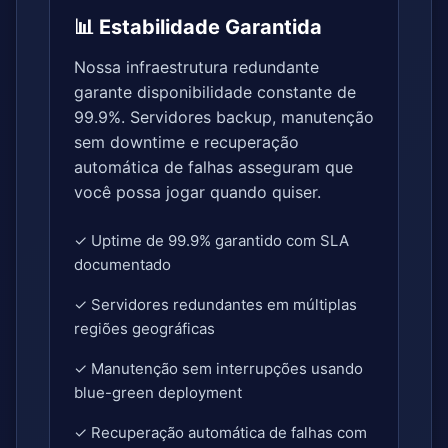
📊 Estabilidade Garantida
Nossa infraestrutura redundante
garante disponibilidade constante de
99.9%. Servidores backup, manutenção
sem downtime e recuperação
automática de falhas asseguram que
você possa jogar quando quiser.
✓ Uptime de 99.9% garantido com SLA
documentado
✓ Servidores redundantes em múltiplas
regiões geográficas
✓ Manutenção sem interrupções usando
blue-green deployment
✓ Recuperação automática de falhas com