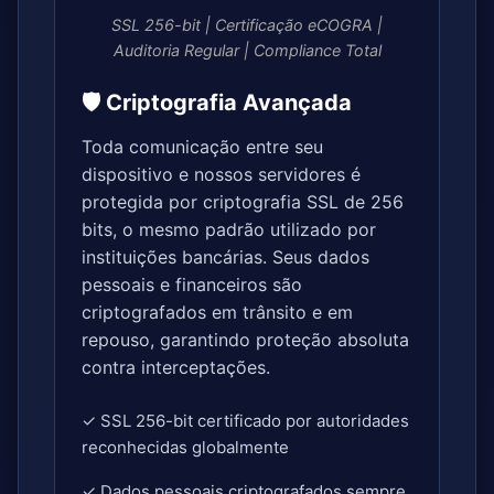
SSL 256-bit | Certificação eCOGRA |
Auditoria Regular | Compliance Total
🛡️ Criptografia Avançada
Toda comunicação entre seu
dispositivo e nossos servidores é
protegida por criptografia SSL de 256
bits, o mesmo padrão utilizado por
instituições bancárias. Seus dados
pessoais e financeiros são
criptografados em trânsito e em
repouso, garantindo proteção absoluta
contra interceptações.
✓ SSL 256-bit certificado por autoridades
reconhecidas globalmente
✓ Dados pessoais criptografados sempre,