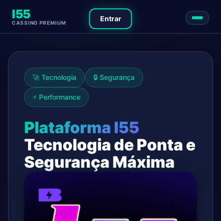
l55
Entrar
CASSINO PREMIUM
🚀 Tecnologia
🔒 Segurança
⚡ Performance
Plataforma l55
Tecnologia de Ponta e
Segurança Máxima