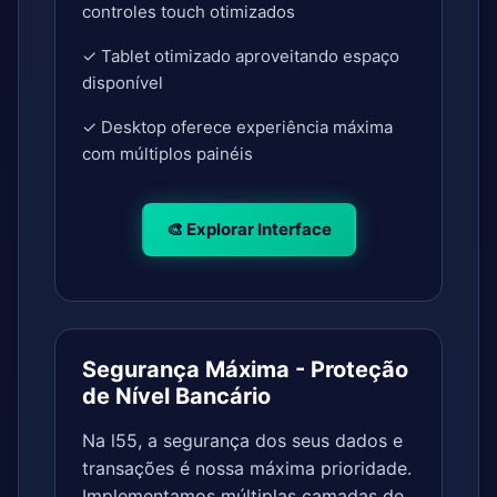
controles touch otimizados
✓ Tablet otimizado aproveitando espaço
disponível
✓ Desktop oferece experiência máxima
com múltiplos painéis
🎨 Explorar Interface
Segurança Máxima - Proteção
de Nível Bancário
Na l55, a segurança dos seus dados e
transações é nossa máxima prioridade.
Implementamos múltiplas camadas de