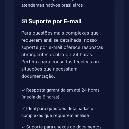
atendentes nativos brasileiros
📧 Suporte por E-mail
Para questões mais complexas que
requerem análise detalhada, nosso
suporte por e-mail oferece respostas
abrangentes dentro de 24 horas.
Perfeito para consultas técnicas ou
situações que necessitam
documentação.
✓ Resposta garantida em até 24 horas
(média de 6 horas)
✓ Ideal para questões detalhadas e
complexas que requerem análise
✓ Suporte para anexos de documentos