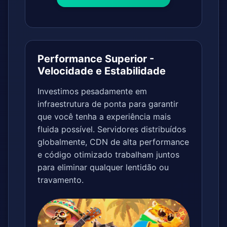
Performance Superior -
Velocidade e Estabilidade
Investimos pesadamente em
infraestrutura de ponta para garantir
que você tenha a experiência mais
fluida possível. Servidores distribuídos
globalmente, CDN de alta performance
e código otimizado trabalham juntos
para eliminar qualquer lentidão ou
travamento.