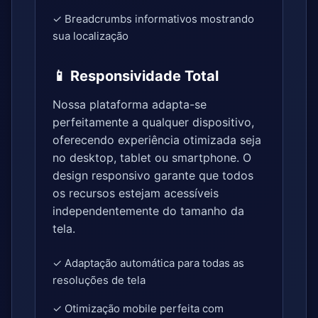
✓ Breadcrumbs informativos mostrando
sua localização
📱 Responsividade Total
Nossa plataforma adapta-se
perfeitamente a qualquer dispositivo,
oferecendo experiência otimizada seja
no desktop, tablet ou smartphone. O
design responsivo garante que todos
os recursos estejam acessíveis
independentemente do tamanho da
tela.
✓ Adaptação automática para todas as
resoluções de tela
✓ Otimização mobile perfeita com