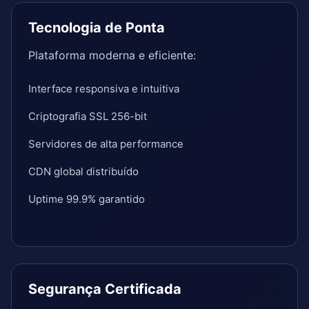
Tecnologia de Ponta
Plataforma moderna e eficiente:
Interface responsiva e intuitiva
Criptografia SSL 256-bit
Servidores de alta performance
CDN global distribuído
Uptime 99.9% garantido
Segurança Certificada