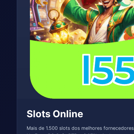
Slots Online
Mais de 1.500 slots dos melhores fornecedore