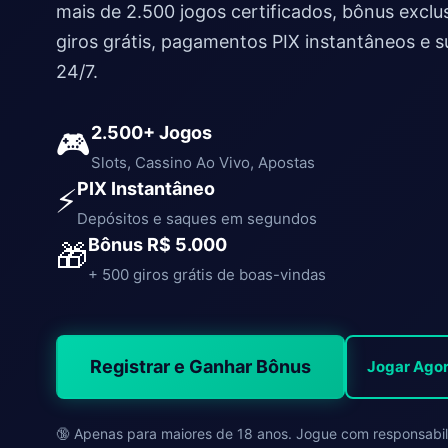
mais de 2.500 jogos certificados, bônus excl
giros grátis, pagamentos PIX instantâneos e s
24/7.
2.500+ Jogos
🎮
Slots, Cassino Ao Vivo, Apostas
PIX Instantâneo
⚡
Depósitos e saques em segundos
Bônus R$ 5.000
🎁
+ 500 giros grátis de boas-vindas
Registrar e Ganhar Bônus
Jogar Ago
🔞 Apenas para maiores de 18 anos. Jogue com responsabil