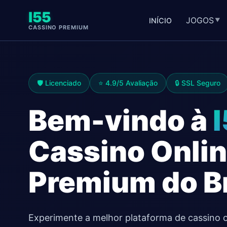
l55
JOGOS
INÍCIO
▼
CASSINO PREMIUM
🛡️ Licenciado
⭐ 4.9/5 Avaliação
🔒 SSL Seguro
Bem-vindo à
Cassino Onli
Premium do Br
Experimente a melhor plataforma de cassino o