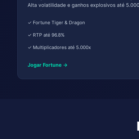
Alta volatilidade e ganhos explosivos até 5.000
✓ Fortune Tiger & Dragon
✓ RTP até 96.8%
✓ Multiplicadores até 5.000x
Jogar Fortune →