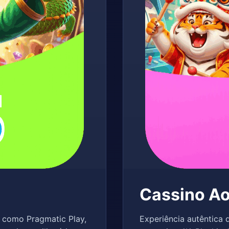
Cassino Ao
s como Pragmatic Play,
Experiência autêntica 