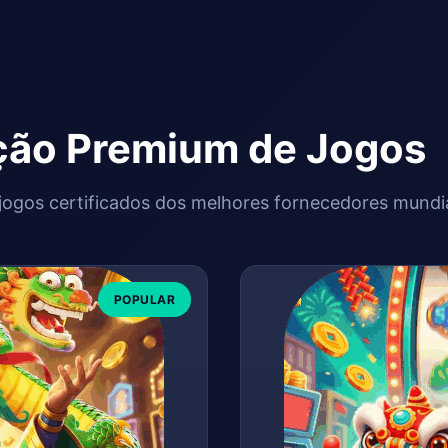
ção Premium de Jogos
jogos certificados dos melhores fornecedores mundi
POPULAR