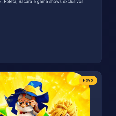
k, Roleta, Bacará e game shows exclusivos.
NOVO