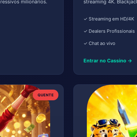
essivos milionários.
streaming 4K. Blackjac
✓ Streaming em HD/4K
✓ Dealers Profissionais
✓ Chat ao vivo
Entrar no Cassino →
QUENTE