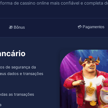
aforma de cassino online mais confiável e completa do
💳 Pagamentos
🎁 Bônus
ancário
los de segurança da
 seus dados e transações
odas as transações
a