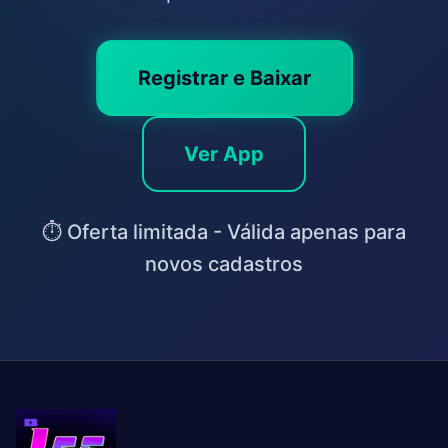
Registrar e Baixar
Ver App
⏱️ Oferta limitada - Válida apenas para
novos cadastros