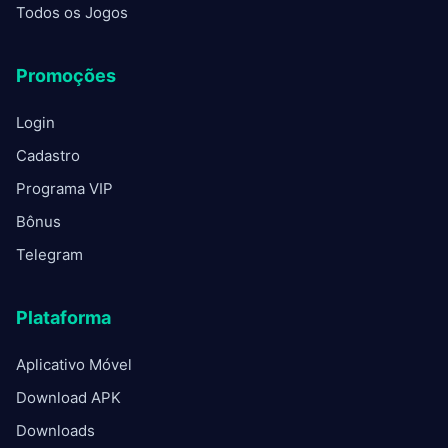
Todos os Jogos
Promoções
Login
Cadastro
Programa VIP
Bônus
Telegram
Plataforma
Aplicativo Móvel
Download APK
Downloads