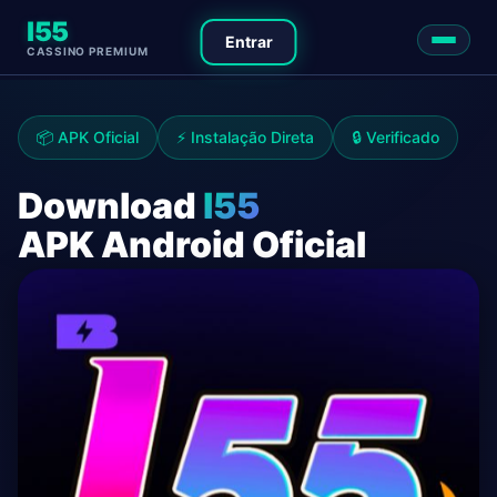
l55
Entrar
CASSINO PREMIUM
📦 APK Oficial
⚡ Instalação Direta
🔒 Verificado
Download
l55
APK Android Oficial