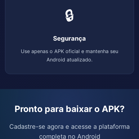
🔒
Segurança
Use apenas o APK oficial e mantenha seu
Android atualizado.
Pronto para baixar o APK?
Cadastre-se agora e acesse a plataforma
completa no Android