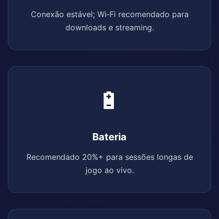
Conexão estável; Wi‑Fi recomendado para
downloads e streaming.
🔋
Bateria
Recomendado 20%+ para sessões longas de
jogo ao vivo.